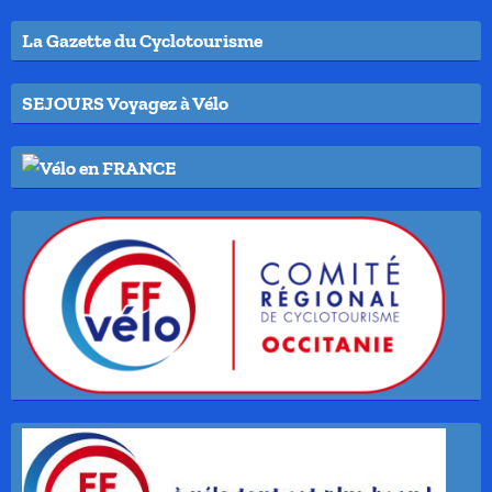
La Gazette du Cyclotourisme
SEJOURS Voyagez à Vélo