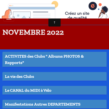
NOVEMBRE 2022
ACTIVITES des Clubs " Albums PHOTOS &
Rapports"
La vie des Clubs
Le CANAL du MIDI à Vélo
Manifestations Autres DEPARTEMENTS