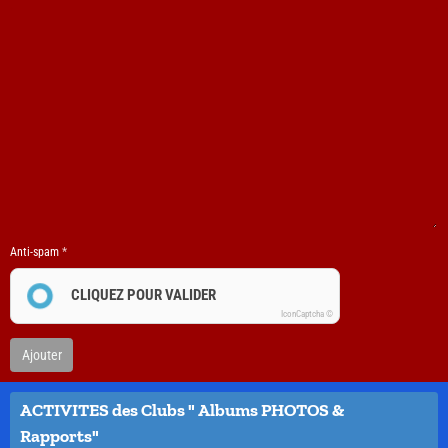
Anti-spam
CLIQUEZ POUR VALIDER
IconCaptcha ©
Ajouter
ACTIVITES des Clubs " Albums PHOTOS &
Rapports"