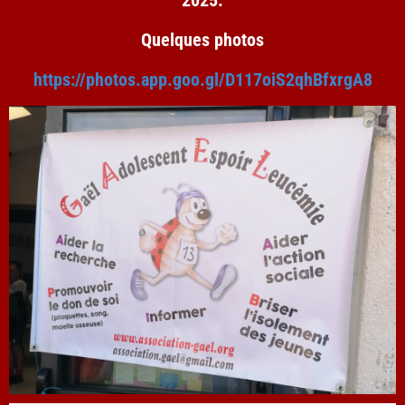
2025.
Quelques photos
https://photos.app.goo.gl/D117oiS2qhBfxrgA8