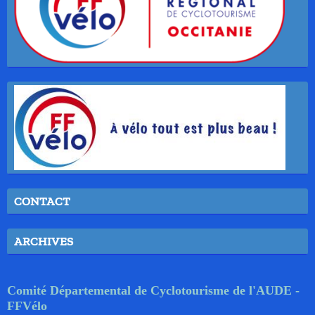
CONTACT
ARCHIVES
Comité Départemental de Cyclotourisme de l'AUDE -
FFVélo