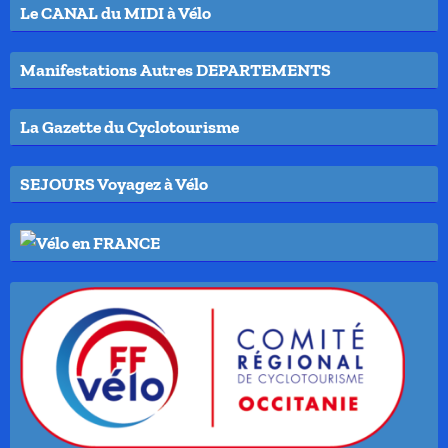
Le CANAL du MIDI à Vélo
Manifestations Autres DEPARTEMENTS
La Gazette du Cyclotourisme
SEJOURS Voyagez à Vélo