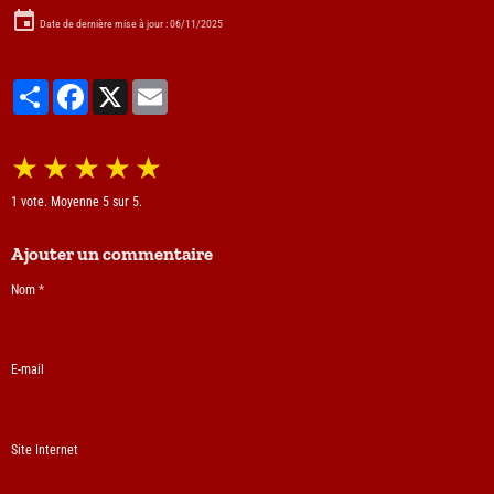
Date de dernière mise à jour : 06/11/2025
Partager
Facebook
X
Email
★
★
★
★
★
1
vote. Moyenne
5
sur 5.
Ajouter un commentaire
Nom
E-mail
Site Internet