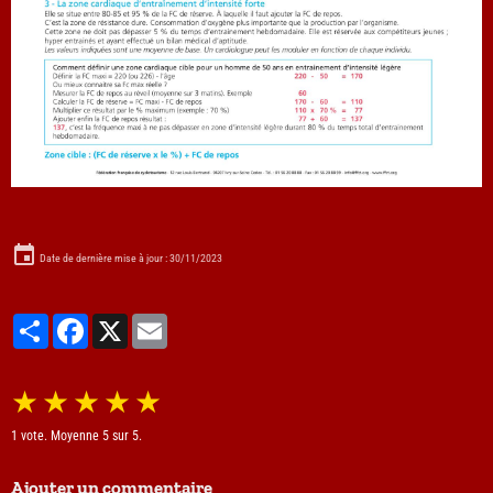
Date de dernière mise à jour : 30/11/2023
Partager
Facebook
X
Email
★
★
★
★
★
1
vote. Moyenne
5
sur 5.
Ajouter un commentaire