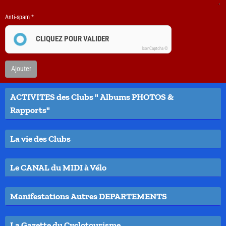
Anti-spam
CLIQUEZ POUR VALIDER
IconCaptcha ©
Ajouter
ACTIVITES des Clubs " Albums PHOTOS &
Rapports"
La vie des Clubs
Le CANAL du MIDI à Vélo
Manifestations Autres DEPARTEMENTS
La Gazette du Cyclotourisme