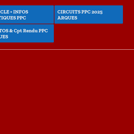
CLE + INFOS
CIRCUITS PPC 2025
IQUES PPC
ARQUES
OS & Cpt Rendu PPC
UES