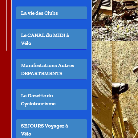
La vie des Clubs
Le CANAL du MIDI à
Vélo
Manifestations Autres
DEPARTEMENTS
La Gazette du
Cyclotourisme
SEJOURS Voyagez à
Vélo