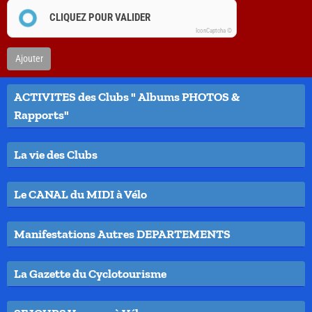
CLIQUEZ POUR VALIDER
IconCaptcha ©
Ajouter
ACTIVITES des Clubs " Albums PHOTOS &
Rapports"
La vie des Clubs
Le CANAL du MIDI à Vélo
Manifestations Autres DEPARTEMENTS
La Gazette du Cyclotourisme