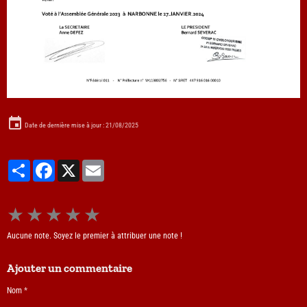
Date de dernière mise à jour : 21/08/2025
Partager
Facebook
X
Email
★
★
★
★
★
Aucune note. Soyez le premier à attribuer une note !
Ajouter un commentaire
Nom