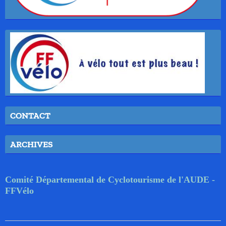
CONTACT
ARCHIVES
Comité Départemental de Cyclotourisme de l'AUDE -
FFVélo