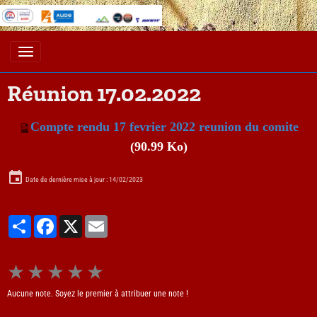
Réunion 17.02.2022
Compte rendu 17 fevrier 2022 reunion du comite
(90.99 Ko)
Date de dernière mise à jour : 14/02/2023
Partager
Facebook
X
Email
★
★
★
★
★
Aucune note. Soyez le premier à attribuer une note !