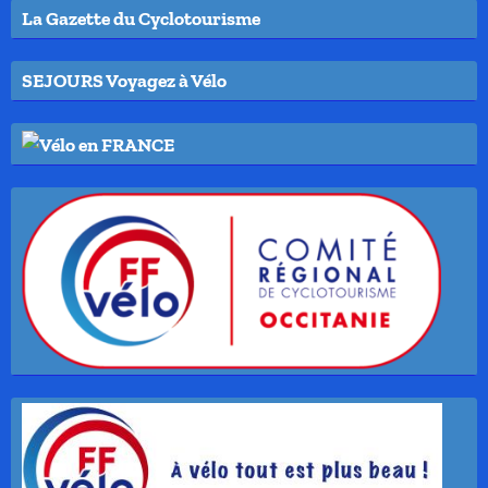
La Gazette du Cyclotourisme
SEJOURS Voyagez à Vélo