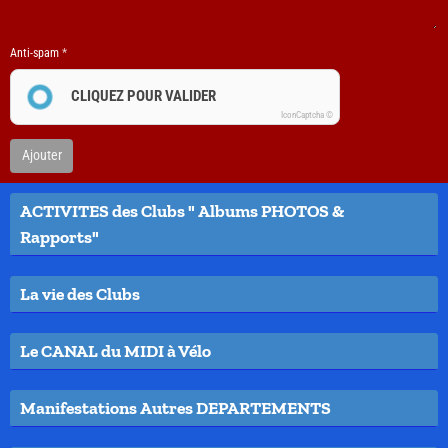
Anti-spam
CLIQUEZ POUR VALIDER
IconCaptcha ©
Ajouter
ACTIVITES des Clubs " Albums PHOTOS &
Rapports"
La vie des Clubs
Le CANAL du MIDI à Vélo
Manifestations Autres DEPARTEMENTS