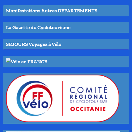
Manifestations Autres DEPARTEMENTS
La Gazette du Cyclotourisme
SEJOURS Voyagez à Vélo