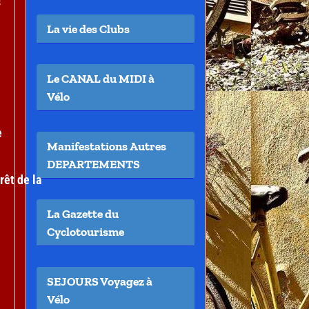
s
La vie des Clubs
Le CANAL du MIDI à
Vélo
e
Manifestations Autres
DEPARTEMENTS
rêt de la
La Gazette du
Cyclotourisme
SEJOURS Voyagez à
Vélo