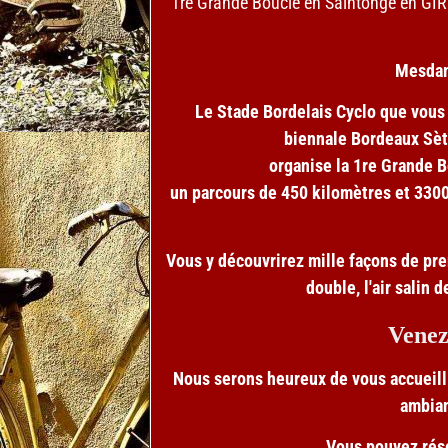
1re Grande Boucle en Saintonge en GI
Mesdam
Le Stade Bordelais Cyclo que vous
biennale Bordeaux Sète
organise la 1re Grande B
un parcours de 450 kilomètres et 3300
Vous y découvrirez mille façons de prendr
double, l'air salin 
Venez
Nous serons heureux de vous accueillir
ambian
Vous pouvez rése