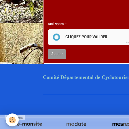
Anti-spam
CLIQUEZ POUR VALIDER
Ic
Ajouter
Comité Départemental de Cyclotouri
SPONSORS