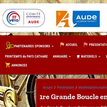
ACCUEIL
PRESENTAT
PARTENAIRES SPONSORS
PRINTEMPS du PAYS CATHARE
ANNUAIRE
MATERIELS
ANNONCES
Accueil
Présentation
Manifestations Aut
1re Grande Boucle e