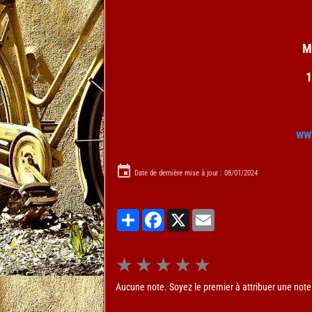
M
1
ww
Date de dernière mise à jour : 08/01/2024
Partager
Facebook
X
Email
★
★
★
★
★
Aucune note. Soyez le premier à attribuer une note 