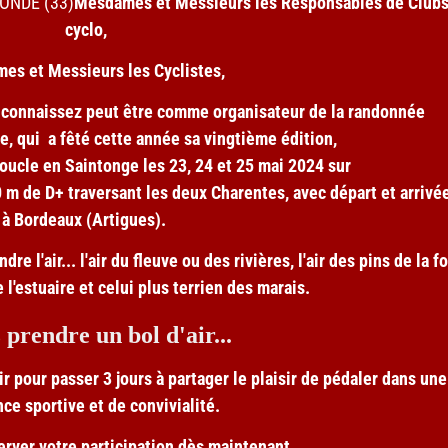
RONDE (33)
Mesdames et Messieurs les Responsables de Club
cyclo,
es et Messieurs les Cyclistes,
 connaissez peut être comme organisateur de la randonnée
, qui a fêté cette année sa vingtième édition,
oucle en Saintonge les 23, 24 et 25 mai 2024 sur
 m de D+ traversant les deux Charentes, avec départ et arrivé
à Bordeaux (Artigues).
e l'air... l'air du fleuve ou des rivières, l'air des pins de la fo
de l'estuaire et celui plus terrien des marais.
 prendre un bol d'air...
 pour passer 3 jours à partager le plaisir de pédaler dans une
ce sportive et de convivialité.
rver votre participation dès maintenant.