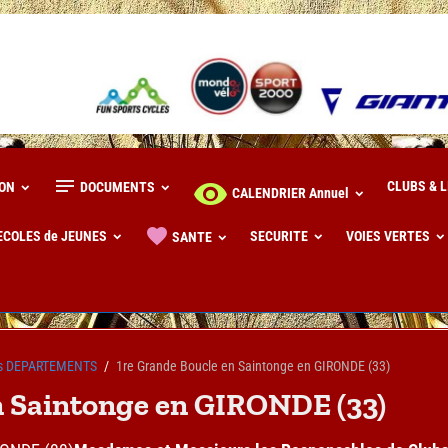
CLUBS & 
ION
DOCUMENTS
CALENDRIER Annuel
ECOLES de JEUNES
SECURITE
VOIES VERTES
SANTE
res DEPARTEMENTS
1re Grande Boucle en Saintonge en GIRONDE (33)
n Saintonge en GIRONDE (33)