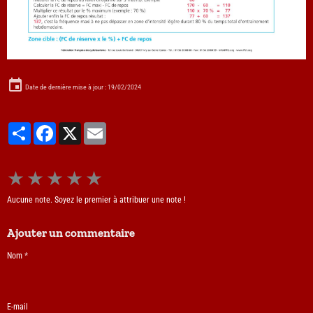
Date de dernière mise à jour : 19/02/2024
Partager
Facebook
X
Email
★
★
★
★
★
Aucune note. Soyez le premier à attribuer une note !
Ajouter un commentaire
Nom
E-mail