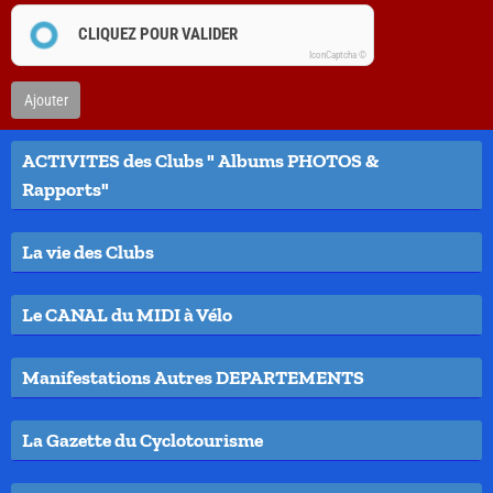
CLIQUEZ POUR VALIDER
IconCaptcha ©
Ajouter
ACTIVITES des Clubs " Albums PHOTOS &
Rapports"
La vie des Clubs
Le CANAL du MIDI à Vélo
Manifestations Autres DEPARTEMENTS
La Gazette du Cyclotourisme