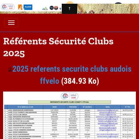
Référents Sécurité Clubs
2025
2025 referents securite clubs audois
ffvelo
(384.93 Ko)