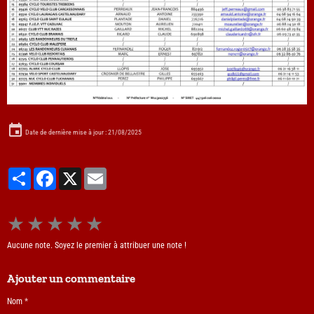
Date de dernière mise à jour : 21/08/2025
Partager
Facebook
X
Email
★
★
★
★
★
Aucune note. Soyez le premier à attribuer une note !
Ajouter un commentaire
Nom